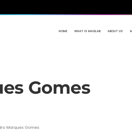
HOME
WHAT IS MAGLAB
ABOUT US
ues Gomes
dro Marques Gomes