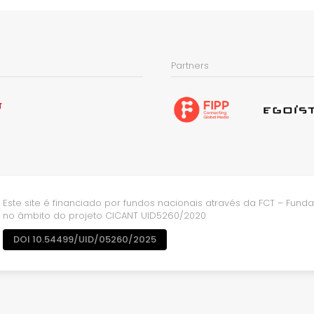
Partners
Este site é financiado por fundos nacionais através da FCT – Fundaç
no âmbito do projeto CICANT UID5260/2020
DOI 10.54499/UID/05260/2025