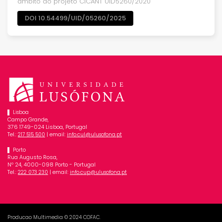
âmbito do projeto CICANT UID5260/2020
DOI 10.54499/UID/05260/2025
Lisboa
Campo Grande,
376 1749-024 Lisboa, Portugal
Tel.:
| email:
217 515 500
info.cul@ulusofona.pt
Porto
Rua Augusto Rosa,
Nº 24, 4000-098 Porto - Portugal
Tel.:
| email:
222 073 230
info.cup@ulusofona.pt
Producao Multimedia © 2024 COFAC.