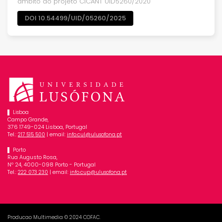
âmbito do projeto CICANT UID5260/2020
DOI 10.54499/UID/05260/2025
Lisboa
Campo Grande,
376 1749-024 Lisboa, Portugal
Tel.:
| email:
217 515 500
info.cul@ulusofona.pt
Porto
Rua Augusto Rosa,
Nº 24, 4000-098 Porto - Portugal
Tel.:
| email:
222 073 230
info.cup@ulusofona.pt
Producao Multimedia © 2024 COFAC.